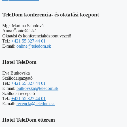
TeleDom konferencia- és oktatási központ
Mgr. Martina Sabolová
Anna Čontošfalská
Oktatási és konferenciaközpont vezető
Tel.:
+421 55 327 44 01
E-mail:
online@teledom.sk
Hotel TeleDom
Eva Butkovska
Szállodaigazgató
Tel.:
+421 55 327 44 01
E-mail:
butkovska@teledom.sk
Szállodai recepció
Tel.:
+421 55 327 44 01
E-mail:
recepcia@teledom.sk
Hotel TeleDom étterem