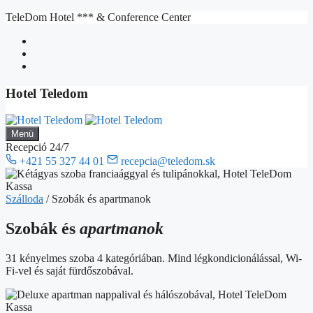
Kilépés
TeleDom Hotel *** & Conference Center
a
tartalomba
Hotel Teledom
Menü
Recepció 24/7
+421 55 327 44 01
recepcia@teledom.sk
Szálloda
/
Szobák és apartmanok
Szobák és
apartmanok
31 kényelmes szoba 4 kategóriában. Mind légkondicionálással, Wi-
Fi-vel és saját fürdőszobával.