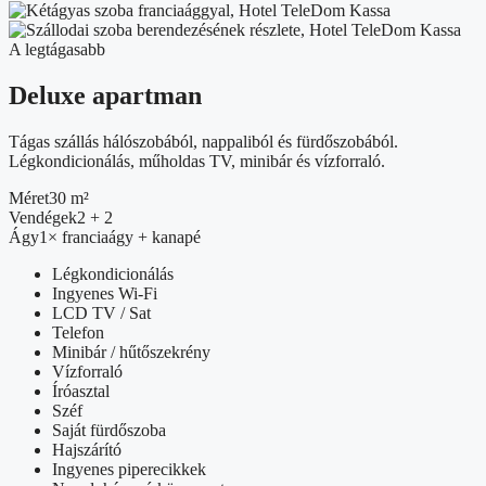
A legtágasabb
Deluxe apartman
Tágas szállás hálószobából, nappaliból és fürdőszobából.
Légkondicionálás, műholdas TV, minibár és vízforraló.
Méret
30 m²
Vendégek
2 + 2
Ágy
1× franciaágy + kanapé
Légkondicionálás
Ingyenes Wi-Fi
LCD TV / Sat
Telefon
Minibár / hűtőszekrény
Vízforraló
Íróasztal
Széf
Saját fürdőszoba
Hajszárító
Ingyenes piperecikkek