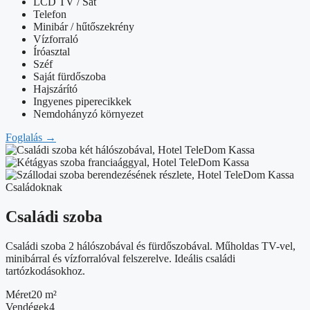
LCD TV / Sat
Telefon
Minibár / hűtőszekrény
Vízforraló
Íróasztal
Széf
Saját fürdőszoba
Hajszárító
Ingyenes piperecikkek
Nemdohányzó környezet
Foglalás
→
Családoknak
Családi szoba
Családi szoba 2 hálószobával és fürdőszobával. Műholdas TV-vel,
minibárral és vízforralóval felszerelve. Ideális családi
tartózkodásokhoz.
Méret
20 m²
Vendégek
4