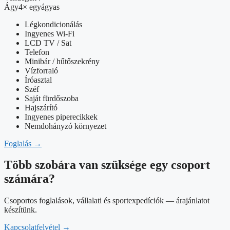
Ágy
4× egyágyas
Légkondicionálás
Ingyenes Wi-Fi
LCD TV / Sat
Telefon
Minibár / hűtőszekrény
Vízforraló
Íróasztal
Széf
Saját fürdőszoba
Hajszárító
Ingyenes piperecikkek
Nemdohányzó környezet
Foglalás
→
Több szobára van szüksége egy csoport
számára?
Csoportos foglalások, vállalati és sportexpedíciók — árajánlatot
készítünk.
Kapcsolatfelvétel
→