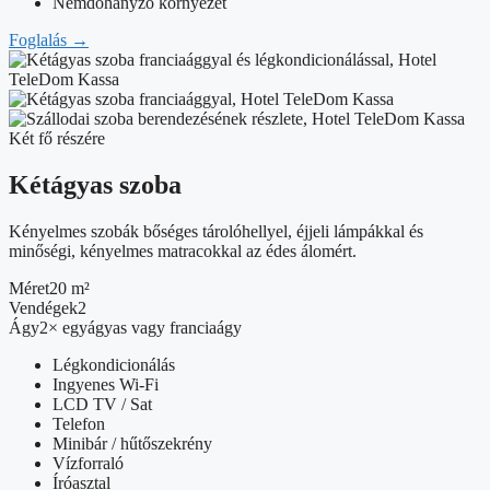
Nemdohányzó környezet
Foglalás
→
Két fő részére
Kétágyas szoba
Kényelmes szobák bőséges tárolóhellyel, éjjeli lámpákkal és
minőségi, kényelmes matracokkal az édes álomért.
Méret
20 m²
Vendégek
2
Ágy
2× egyágyas vagy franciaágy
Légkondicionálás
Ingyenes Wi-Fi
LCD TV / Sat
Telefon
Minibár / hűtőszekrény
Vízforraló
Íróasztal