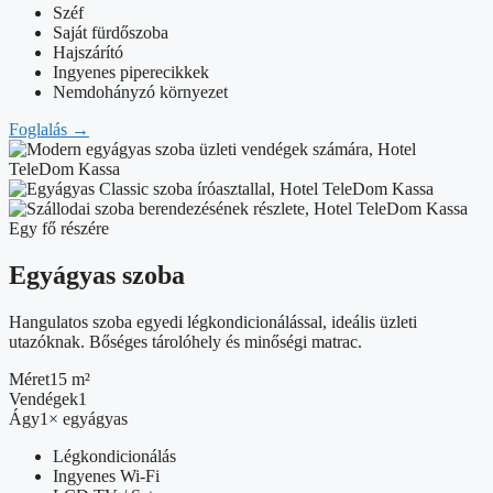
Széf
Saját fürdőszoba
Hajszárító
Ingyenes piperecikkek
Nemdohányzó környezet
Foglalás
→
Egy fő részére
Egyágyas szoba
Hangulatos szoba egyedi légkondicionálással, ideális üzleti
utazóknak. Bőséges tárolóhely és minőségi matrac.
Méret
15 m²
Vendégek
1
Ágy
1× egyágyas
Légkondicionálás
Ingyenes Wi-Fi