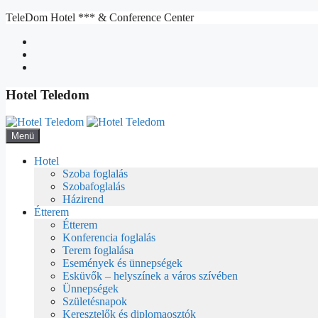
Kilépés
TeleDom Hotel *** & Conference Center
a
tartalomba
Hotel Teledom
Menü
Hotel
Szoba foglalás
Szobafoglalás
Házirend
Étterem
Étterem
Konferencia foglalás
Terem foglalása
Események és ünnepségek
Esküvők – helyszínek a város szívében
Ünnepségek
Születésnapok
Keresztelők és diplomaosztók