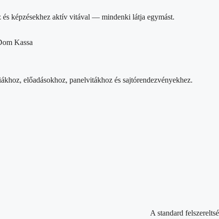
z és képzésekhez aktív vitával — mindenki látja egymást.
iákhoz, előadásokhoz, panelvitákhoz és sajtórendezvényekhez.
A standard felszerelt