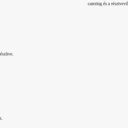
catering és a résztvev
észítve.
z.