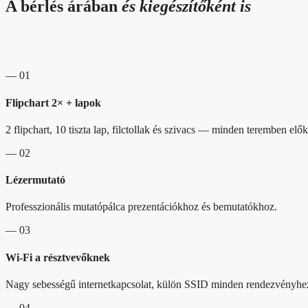
A bérlés árában
és kiegészítőként is
— 01
Flipchart 2× + lapok
2 flipchart, 10 tiszta lap, filctollak és szivacs — minden teremben elők
— 02
Lézermutató
Professzionális mutatópálca prezentációkhoz és bemutatókhoz.
— 03
Wi-Fi a résztvevőknek
Nagy sebességű internetkapcsolat, külön SSID minden rendezvényhe
— 04