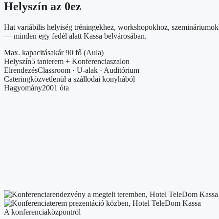
Helyszín az 0ez
Hat variábilis helyiség tréningekhez, workshopokhoz, szemináriumokho
— minden egy fedél alatt Kassa belvárosában.
Max. kapacitás
akár 90 fő (Aula)
Helyszín
5 tanterem + Konferenciaszalon
Elrendezés
Classroom · U‑alak · Auditórium
Catering
közvetlenül a szállodai konyhából
Hagyomány
2001 óta
A konferenciaközpontról