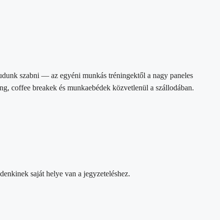
tudunk szabni — az egyéni munkás tréningektől a nagy paneles
ing, coffee breakek és munkaebédek közvetlenül a szállodában.
enkinek saját helye van a jegyzeteléshez.