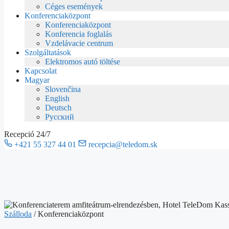
Céges események
Konferenciaközpont
Konferenciaközpont
Konferencia foglalás
Vzdelávacie centrum
Szolgáltatások
Elektromos autó töltése
Kapcsolat
Magyar
Slovenčina
English
Deutsch
Русский
Recepció 24/7
+421 55 327 44 01
recepcia@teledom.sk
Szálloda
/
Konferenciaközpont