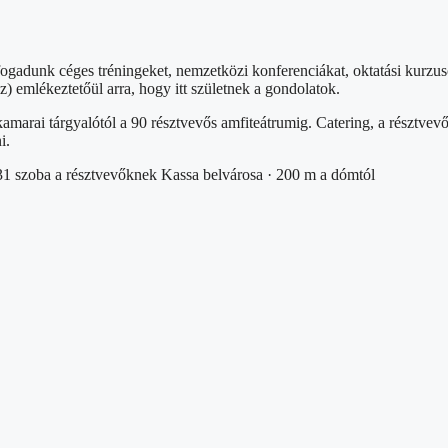
dunk céges tréningeket, nemzetközi konferenciákat, oktatási kurzuso
) emlékeztetőül arra, hogy itt születnek a gondolatok.
kamarai tárgyalótól a 90 résztvevős amfiteátrumig. Catering, a résztve
i.
31 szoba a résztvevőknek
Kassa belvárosa · 200 m a dómtól