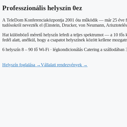
Professzionális helyszín 0ez
A TeleDom Konferenciaközpontja 2001 óta működik — már 25 éve foga
tudósokról nevezték el (Einstein, Drucker, von Neumann, Arisztotelész
Hat különböző méretű helyszín lefedi a teljes spektrumot — a 10 fős 
fedél alatt, anélkül, hogy a csapatot helyszínek között kellene mozgatn
6 helyszín
8 – 90 fő
Wi-Fi · légkondicionálás
Catering a szállodában
Helyszín foglalása
→
Vállalati rendezvények
→