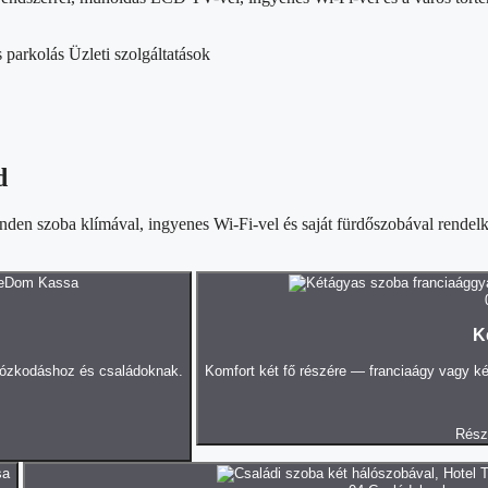
 parkolás
Üzleti szolgáltatások
d
en szoba klímával, ingyenes Wi-Fi-vel és saját fürdőszobával rendelk
K
rtózkodáshoz és családoknak.
Komfort két fő részére — franciaágy vagy ké
Rész