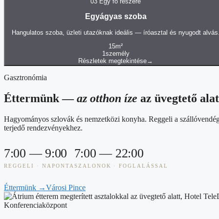
03
Egy fő részére
Egyágyas szoba
Hangulatos szoba, üzleti utazóknak ideális — íróasztal és nyugodt alvás
15
m²
1
személy
Részletek megtekintése
→
Gasztronómia
Éttermünk —
az otthon íze
az üvegtető alat
Hagyományos szlovák és nemzetközi konyha. Reggeli a szállóvendégek
terjedő rendezvényekhez.
7:00 — 9:00
7:00 — 22:00
REGGELI · NAPONTA
SZALONOK · FOGLALÁSSAL
Éttermünk
→
Városi Pince
Konferenciaközpont