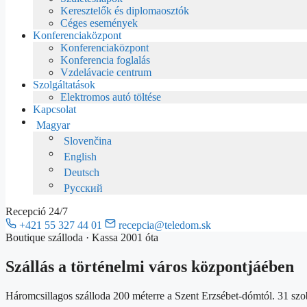
Keresztelők és diplomaosztók
Céges események
Konferenciaközpont
Konferenciaközpont
Konferencia foglalás
Vzdelávacie centrum
Szolgáltatások
Elektromos autó töltése
Kapcsolat
Magyar
Slovenčina
English
Deutsch
Русский
Recepció 24/7
+421 55 327 44 01
recepcia@teledom.sk
Boutique szálloda · Kassa
2001 óta
Szállás a történelmi város
központjá
ében
Háromcsillagos szálloda 200 méterre a Szent Erzsébet-dómtól. 31 szob