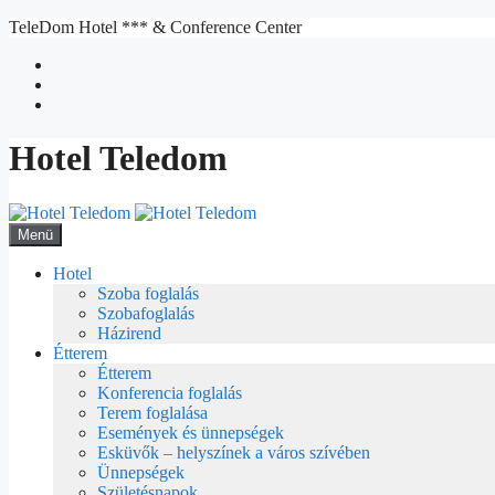
Kilépés
TeleDom Hotel *** & Conference Center
a
tartalomba
Hotel Teledom
Menü
Hotel
Szoba foglalás
Szobafoglalás
Házirend
Étterem
Étterem
Konferencia foglalás
Terem foglalása
Események és ünnepségek
Esküvők – helyszínek a város szívében
Ünnepségek
Születésnapok