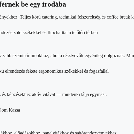
férnek be egy irodába
yekhez. Teljes körű catering, technikai felszereltség és coffee break k
sszabb szemináriumokhoz, ahol a résztvevők egyénileg dolgoznak. Mind
z és képzésekhez aktív vitával — mindenki látja egymást.
iákhoz, előadásokhoz, panelvitákhoz és sajtórendezvényekhez.