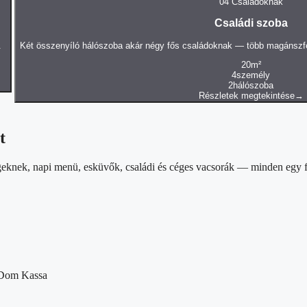
04
Családoknak
Családi szoba
.
Két összenyíló hálószoba akár négy fős családoknak — több magánszfé
20
m²
4
személy
2
hálószoba
Részletek megtekintése
→
t
nek, napi menü, esküvők, családi és céges vacsorák — minden egy fed