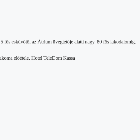
15 fős esküvőtől az Átrium üvegtetője alatti nagy, 80 fős lakodalomig.