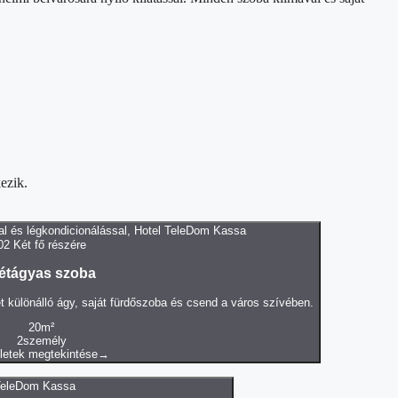
ezik.
02
Két fő részére
étágyas szoba
t különálló ágy, saját fürdőszoba és csend a város szívében.
20
m²
2
személy
letek megtekintése
→