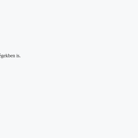
.
égekben is.