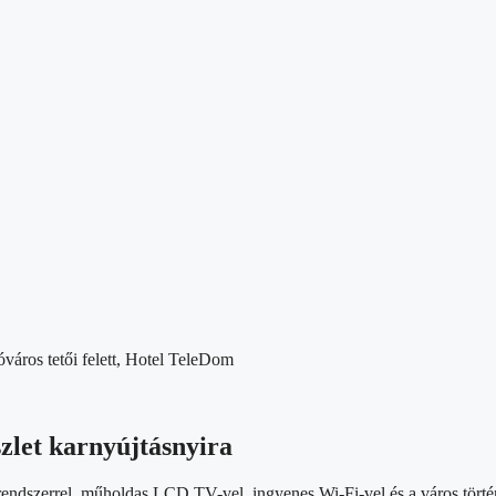
zlet karnyújtásnyira
endszerrel, műholdas LCD TV-vel, ingyenes Wi-Fi-vel és a város történe