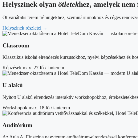
Helyszínek olyan
ötletek
hez, amelyek nem 
Öt variábilis terem tréningekhez, szemináriumokhoz és céges rendezvén
Helyszínek részletei
→
Classroom
Klasszikus iskolai elrendezés kurzusokhoz, nyelvi képzésekhez és ho
Képzések
max. 27 fő / tanterem
U alakú
Nyitott U alakú elrendezés interaktív workshopokhoz, értekezletekhe
Workshopok
max. 18 fő / tanterem
Auditórium
Az Aula A. Einsteina nagyterem amfiteátrum-elrendezéssel konferenc