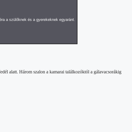
ra a szülőknek és a gyerekeknek egyaránt.
él alatt. Három szalon a kamarai találkozóktól a gálavacsorákig