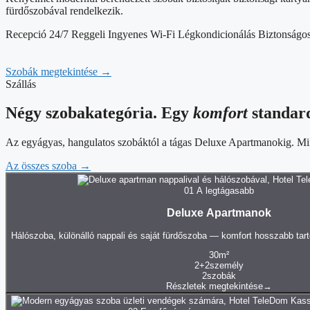
fürdőszobával rendelkezik.
Recepció 24/7
Reggeli
Ingyenes Wi-Fi
Légkondicionálás
Biztonságos
Szobák megtekintése
→
Szállás
Négy szobakategória. Egy
komfort
standar
Az egyágyas, hangulatos szobáktól a tágas Deluxe Apartmanokig. Mind
Az összes szoba
→
01
A legtágasabb
Deluxe Apartmanok
Hálószoba, különálló nappali és saját fürdőszoba — komfort hosszabb ta
30
m²
2+2
személy
2
szobák
Részletek megtekintése
→