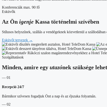
Konferenciák
max. 90 fő
Esküvők
Az Ön
igenje
Kassa történelmi szívében
Stílusos helyszínek, szállás a vendégeknek közvetlenül a szállodában é
Esküvőt tervezek
→
Szolgáltatások
Minden, amire egy
utazó
nek szüksége lehe
— 01
Recepció 24/7
Bármikor szívesen fogadjuk Önt a nap és az éjszaka folyamán.
— 02