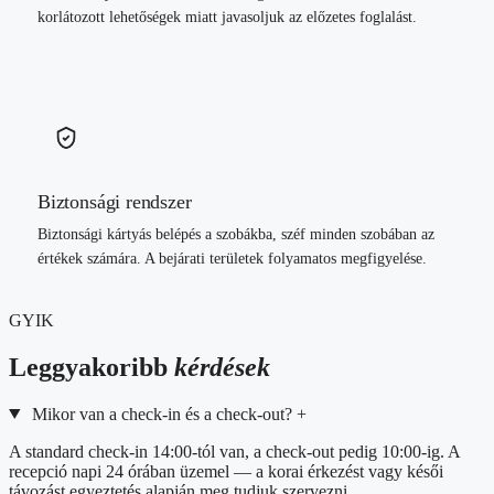
korlátozott lehetőségek miatt javasoljuk az előzetes foglalást.
Biztonsági rendszer
Biztonsági kártyás belépés a szobákba, széf minden szobában az
értékek számára. A bejárati területek folyamatos megfigyelése.
GYIK
Leggyakoribb
kérdések
Mikor van a check-in és a check-out?
+
A standard check-in 14:00-tól van, a check-out pedig 10:00-ig. A
recepció napi 24 órában üzemel — a korai érkezést vagy késői
távozást egyeztetés alapján meg tudjuk szervezni.