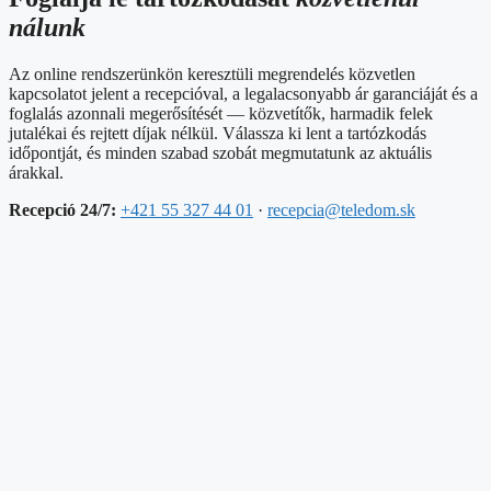
nálunk
Az online rendszerünkön keresztüli megrendelés közvetlen
kapcsolatot jelent a recepcióval, a legalacsonyabb ár garanciáját és a
foglalás azonnali megerősítését — közvetítők, harmadik felek
jutalékai és rejtett díjak nélkül. Válassza ki lent a tartózkodás
időpontját, és minden szabad szobát megmutatunk az aktuális
árakkal.
Recepció 24/7:
+421 55 327 44 01
·
recepcia@teledom.sk