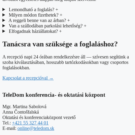
Lemondható a foglalás?
+
Milyen módon fizethetek?
+
A reggeli benne van az árban?
+
Van a szállodában parkolási lehetőség?
+
Elfogadnak háziállatokat?
+
Tanácsra van szüksége a foglaláshoz?
A recepció napi 24 órában rendelkezésre áll — szívesen segítünk a
szoba kiválasztásában, hosszabb tartózkodásokban vagy csoportos
foglalásokban.
Kapcsolat a recepcióval
→
TeleDom konferencia- és oktatási központ
Mgr. Martina Sabolová
Anna Čontošfalská
Oktatási és konferenciaközpont vezető
Tel.:
+421 55 327 44 01
E-mail:
online@teledom.sk