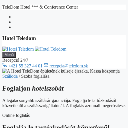
Kilépés
TeleDom Hotel *** & Conference Center
a
tartalomba
Hotel Teledom
Menü
Recepció 24/7
+421 55 327 44 01
recepcia@teledom.sk
Szálloda
/
Szoba foglalása
Foglaljon
hotelszobát
A legalacsonyabb szállásár garanciája. Foglalja le tartózkodását
közvetlenül a szállásszolgáltatónál. A foglalás azonnali megerősítése.
Online foglalás
Foglalja le tartózkodását
közvetlenül