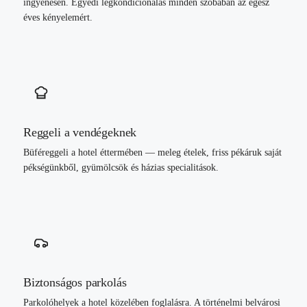
ingyenesen. Egyedi légkondicionálás minden szobában az egész
éves kényelemért.
Reggeli a vendégeknek
Büféreggeli a hotel éttermében — meleg ételek, friss pékáruk saját
pékségünkből, gyümölcsök és házias specialitások.
Biztonságos parkolás
Parkolóhelyek a hotel közelében foglalásra. A történelmi belvárosi