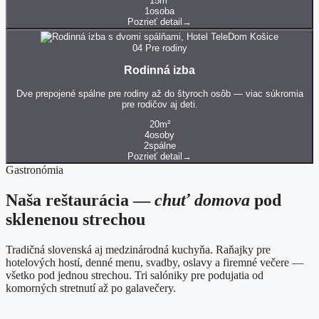
15
m²
1
osoba
Pozrieť detail
→
04
Pre rodiny
Rodinná izba
Dve prepojené spálne pre rodiny až do štyroch osôb — viac súkromia
pre rodičov aj deti.
20
m²
4
osoby
2
spálne
Pozrieť detail
→
Gastronómia
Naša reštaurácia —
chuť domova
pod
sklenenou strechou
Tradičná slovenská aj medzinárodná kuchyňa. Raňajky pre
hotelových hostí, denné menu, svadby, oslavy a firemné večere —
všetko pod jednou strechou. Tri salóniky pre podujatia od
komorných stretnutí až po galavečery.