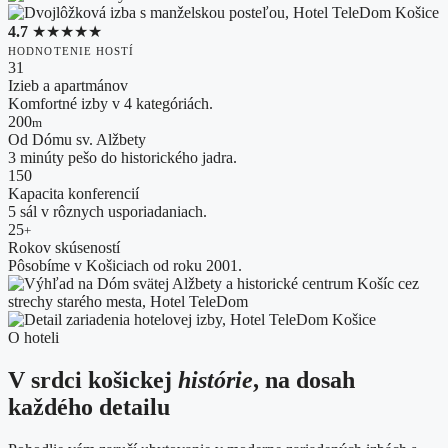
4.7
★★★★★
HODNOTENIE HOSTÍ
31
Izieb a apartmánov
Komfortné izby v 4 kategóriách.
200
m
Od Dómu sv. Alžbety
3 minúty pešo do historického jadra.
150
Kapacita konferencií
5 sál v rôznych usporiadaniach.
25
+
Rokov skúseností
Pôsobíme v Košiciach od roku 2001.
O hoteli
V srdci košickej
histórie
, na dosah
každého detailu