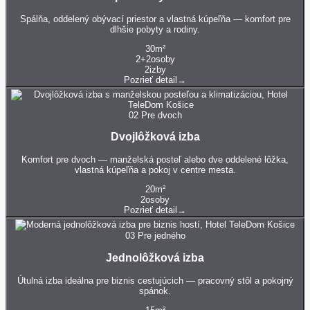
Spálňa, oddelený obývací priestor a vlastná kúpeľňa — komfort pre
dlhšie pobyty a rodiny.
30
m²
2+2
osoby
2
izby
Pozrieť detail
→
02
Pre dvoch
Dvojlôžková izba
Komfort pre dvoch — manželská posteľ alebo dve oddelené lôžka,
vlastná kúpeľňa a pokoj v centre mesta.
20
m²
2
osoby
Pozrieť detail
→
03
Pre jedného
Jednolôžková izba
Útulná izba ideálna pre biznis cestujúcich — pracovný stôl a pokojný
spánok.