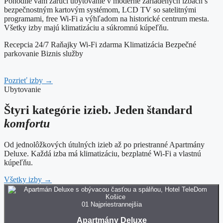
Pohodlie vám zaručí ubytovanie v moderne zariadených izbách s
bezpečnostným kartovým systémom, LCD TV so satelitnými
programami, free Wi-Fi a výhľadom na historické centrum mesta.
Všetky izby majú klimatizáciu a súkromnú kúpeľňu.
Recepcia 24/7
Raňajky
Wi-Fi zdarma
Klimatizácia
Bezpečné
parkovanie
Biznis služby
Pozrieť izby
→
Ubytovanie
Štyri kategórie izieb. Jeden štandard
komfortu
Od jednolôžkových útulných izieb až po priestranné Apartmány
Deluxe. Každá izba má klimatizáciu, bezplatné Wi-Fi a vlastnú
kúpeľňu.
Všetky izby
→
01
Najpriestrannejšia
Apartmány Deluxe