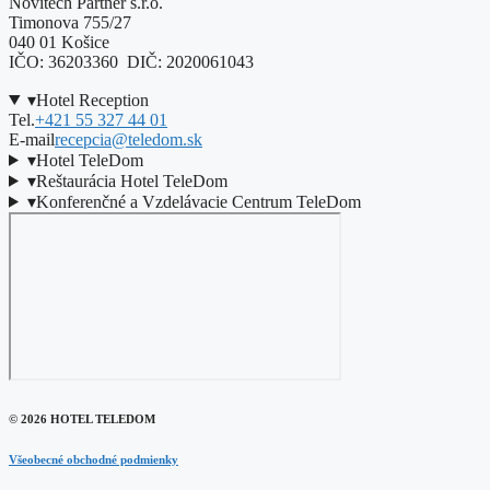
Novitech Partner s.r.o.
Timonova 755/27
040 01 Košice
IČO: 36203360 DIČ: 2020061043
▾
Hotel Reception
Tel.
+421 55 327 44 01
E-mail
recepcia@teledom.sk
▾
Hotel TeleDom
▾
Reštaurácia Hotel TeleDom
▾
Konferenčné a Vzdelávacie Centrum TeleDom
© 2026 HOTEL TELEDOM
Všeobecné obchodné podmienky