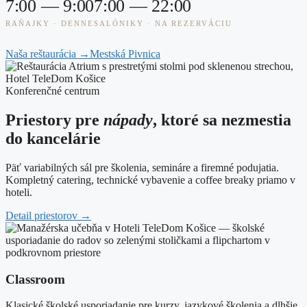
7:00 — 9:00
7:00 — 22:00
RAŇAJKY · DENNE
SALÓNIKY · NA REZERVÁCIU
Naša reštaurácia
→
Mestská Pivnica
Konferenčné centrum
Priestory pre
nápady
, ktoré sa nezmestia
do kancelárie
Päť variabilných sál pre školenia, semináre a firemné podujatia.
Kompletný catering, technické vybavenie a coffee breaky priamo v
hoteli.
Detail priestorov
→
Classroom
Klasické školské usporiadanie pre kurzy, jazykové školenia a dlhšie