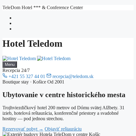
Preskočiť
TeleDom Hotel *** & Conference Center
na
obsah
Hotel Teledom
Menu
Recepcia 24/7
+421 55 327 44 01
recepcia@teledom.sk
Boutique stay · Košice
Od 2001
Ubytovanie v
centre
historického mesta
Trojhviezdičkový hotel 200 metrov od Dómu svätej Alžbety. 31
izieb, hotelová reštaurácia, konferenčné priestory a svadobné
hostiny — pod jednou strechou.
Rezervovať pobyt
→
Objaviť reštauráciu