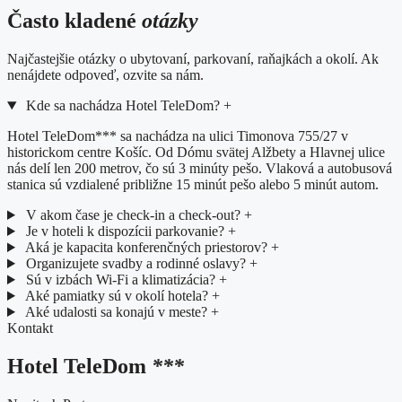
Často kladené
otázky
Najčastejšie otázky o ubytovaní, parkovaní, raňajkách a okolí. Ak
nenájdete odpoveď, ozvite sa nám.
Kde sa nachádza Hotel TeleDom?
+
Hotel TeleDom*** sa nachádza na ulici Timonova 755/27 v
historickom centre Košíc. Od Dómu svätej Alžbety a Hlavnej ulice
nás delí len 200 metrov, čo sú 3 minúty pešo. Vlaková a autobusová
stanica sú vzdialené približne 15 minút pešo alebo 5 minút autom.
V akom čase je check-in a check-out?
+
Je v hoteli k dispozícii parkovanie?
+
Aká je kapacita konferenčných priestorov?
+
Organizujete svadby a rodinné oslavy?
+
Sú v izbách Wi-Fi a klimatizácia?
+
Aké pamiatky sú v okolí hotela?
+
Aké udalosti sa konajú v meste?
+
Kontakt
Hotel TeleDom
***