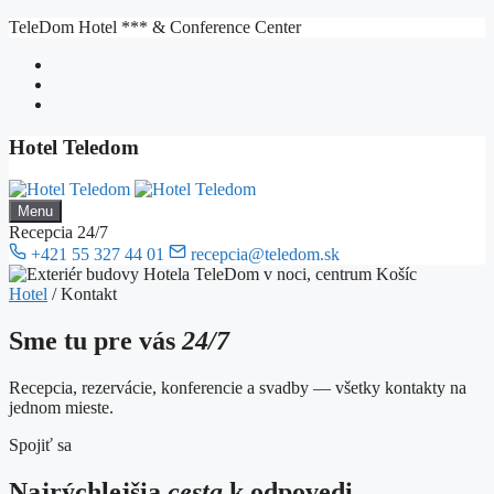
Preskočiť
TeleDom Hotel *** & Conference Center
na
obsah
Hotel Teledom
Menu
Recepcia 24/7
+421 55 327 44 01
recepcia@teledom.sk
Hotel
/
Kontakt
Sme tu pre vás
24/7
Recepcia, rezervácie, konferencie a svadby — všetky kontakty na
jednom mieste.
Spojiť sa
Najrýchlejšia
cesta
k odpovedi