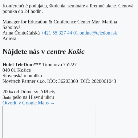
Konferenčné podujatia, školenia, semináre a firemné akcie. Cenová
ponuka do 24 hodín.
Manager for Education & Conference Center
Mgr. Martina
Sabolová
Anna Čontošfalská
+421 55 327 44 01
online@teledom.sk
Adresa
Nájdete nás v
centre Košíc
Hotel TeleDom***
Timonova 755/27
040 01 Košice
Slovenská republika
Novitech Partner s.r.o. IČO: 36203360 DIČ: 2020061043
200
od Dómu sv. Alžbety
m
3
pešo na Hlavnú ulicu
min
Otvoriť v Google Maps
→