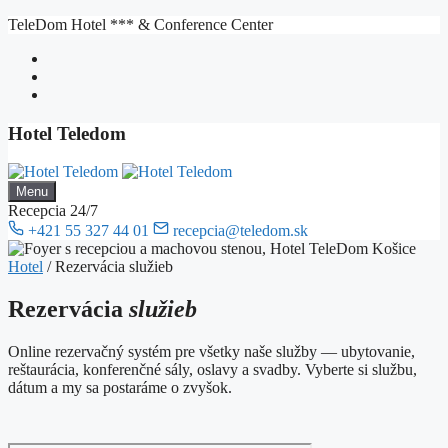
Preskočiť
TeleDom Hotel *** & Conference Center
na
obsah
Hotel Teledom
Menu
Recepcia 24/7
+421 55 327 44 01
recepcia@teledom.sk
Hotel
/
Rezervácia služieb
Rezervácia
služieb
Online rezervačný systém pre všetky naše služby — ubytovanie,
reštaurácia, konferenčné sály, oslavy a svadby. Vyberte si službu,
dátum a my sa postaráme o zvyšok.