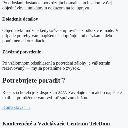
Po odoslaní dostanete potvrdzujúci e-mail s prehľadom vašej
objednávky a unikátnym odkazom na jej úpravu.
Doladenie detailov
Objednávku môžete kedykoľvek upraviť cez odkaz v e-maile. V
prípade potreby vám napíšeme s doplňujúcimi otázkami alebo
ponúkneme konzultáciu.
Záväzné potvrdenie
Po vzájomnom odsúhlasení a potvrdení zálohy je váš termín
rezervovaný — my sa postaráme o zvyšok.
Potrebujete poradiť?
Recepcia hotela je k dispozícii 24/7. Zavolajte nám alebo napíšte e-
mail — pomôžeme vám vybrať správnu službu.
Kontaktovať
→
Konferenčné a Vzdelávacie Centrum TeleDom