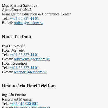
Mgr. Martina Sabolová
Anna Čontošfalská
Manager for Education & Conference Center
Tel.:
+421 55 327 44 01
E-mail:
online@teledom.sk
Hotel TeleDom
Eva Butkovska
Hotel Manager
Tel.:
+421 55 327 44 01
E-mail:
butkovska@teledom.sk
Hotel Reception
Tel.:
+421 55 327 44 01
E-mail:
recepcia@teledom.sk
Reštaurácia Hotel TeleDom
Ing. Ján Fucsko
Restaurant Manager
Tel.:
+421 915 055 662
E-mail:
restauracia@teledom.sk